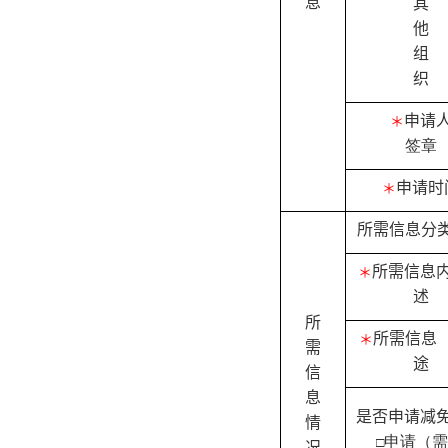
息
其
他
组
织
申请
＊
签章
申请时
＊
所需信息分
所需信息
＊
述
所
所需信息
＊
需
途
信
息
是否申请减
情
申请（
□
况